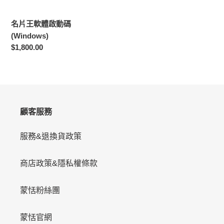
碼
(Windows)
名片王軟體啟動碼
(Windows)
定
$1,800.00
價
顧客服務
服務&退換貨政策
商店政策&隱私權條款
蒙恬粉絲團
蒙恬官網