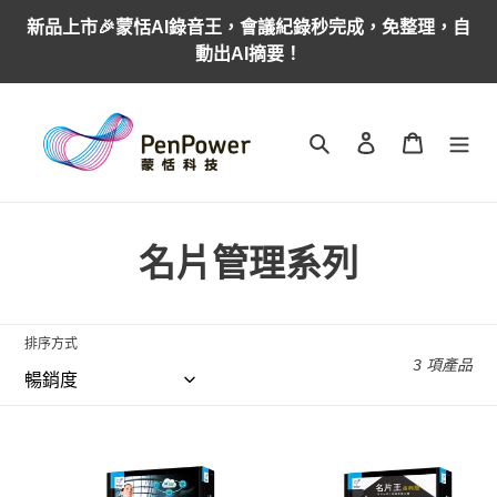
跳
新品上市🎉蒙恬AI錄音王，會議紀錄秒完成，免整理，自
到
動出AI摘要！
內
容
搜尋
登入
購物車
商
名片管理系列
品
系
排序方式
3 項產品
列
:
蒙
名
恬
片
名
王