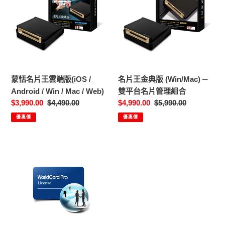
片
金
王
典
雲
版
端
(Win/Mac)
版
─
(iOS
雙
蒙恬名片王雲端版(iOS /
名片王金典版 (Win/Mac) ─
/
平
Android / Win / Mac / Web)
雙平台名片管理組合
Android
台
售
$3,990.00
定
$4,490.00
售
$4,990.00
定
$5,990.00
/
名
價
價
價
價
優惠價
優惠價
Win
片
/
管
Mac
理
名
/
組
片
Web)
合
王
軟
體
啟
動