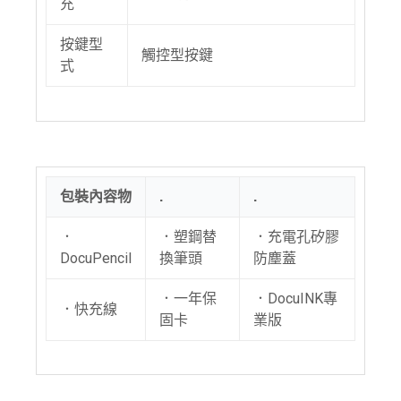
充
按鍵型
觸控型按鍵
式
包裝內容物
.
.
．
．塑鋼替
．充電孔矽膠
DocuPencil
換筆頭
防塵蓋
．一年保
．DocuINK專
．快充線
固卡
業版