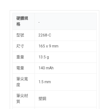
硬體規
.
格
型號
2268-C
尺寸
165 x 9 mm
重量
13.5 g
電量
140 mAh
筆尖寬
1.5 mm
度
筆尖材
塑鋼
質