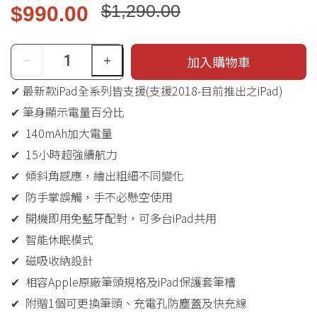
$1,290.00
$990.00
加入購物車
✔ 最新款iPad全系列皆支援(支援2018-目前推出之iPad)
✔ 筆身顯示電量百分比
✔ 140mAh加大電量
✔ 15小時超強續航力
✔ 傾斜角感應，繪出粗細不同變化
✔ 防手掌誤觸，手不必懸空使用
✔ 開機即用免藍牙配對，可多台iPad共用
✔ 智能休眠模式
✔ 磁吸收納設計
✔ 相容Apple原廠筆頭規格及iPad保護套筆槽
✔ 附贈1個可更換筆頭、充電孔防塵蓋及快充線