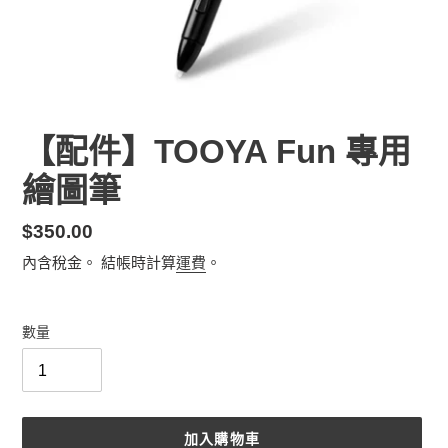
【配件】TOOYA Fun 專用
繪圖筆
定
$350.00
價
內含稅金。 結帳時計算
運費
。
數量
加入購物車