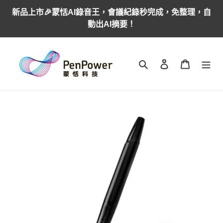
跳
新品上市🎉蒙恬AI錄音王，會議紀錄秒完成，免整理，自
到
動出AI摘要！
內
容
搜尋
登入
購物車