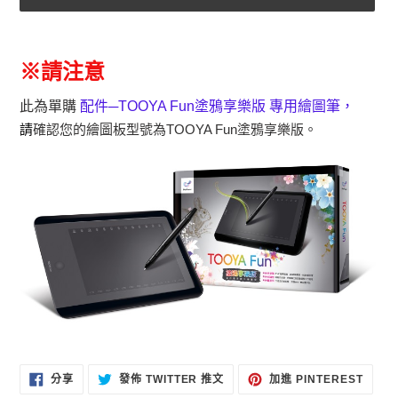
正
在
請注意
※
將
產
此為單購
配件─TOOYA Fun塗鴉享樂版 專用繪圖筆，
品
請
確認您的繪圖板型號為TOOYA Fun塗鴉享樂版。
加
入
您
的
購
物
車
分
在
加
分享
發佈 TWITTER 推文
加進 PINTEREST
享
TWITTER
入
至
上
PINT