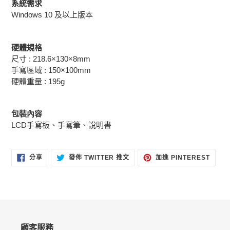
系統需求
Windows
10
及以上版本
硬體規格
尺寸 : 218.6×130×8mm
手寫區域 : 150×100mm
硬體重量 : 195g
包裝內容
LCD手寫板、手寫筆、說明書
分
在
加
分享
發佈 TWITTER 推文
加進 PINTEREST
享
TWITTER
入
至
上
PINT
FACEBOOK
發
佈
推
文
顧客服務