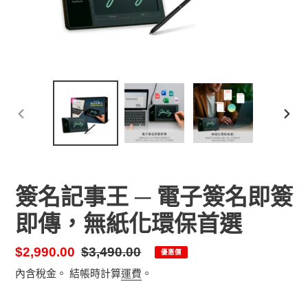
前
下
一
一
張
張
投
投
影
影
簽名記事王 ─ 電子簽名即簽
片
片
即傳，無紙化環保首選
售
$2,990.00
定
$3,490.00
優惠價
價
價
內含稅金。 結帳時計算
運費
。