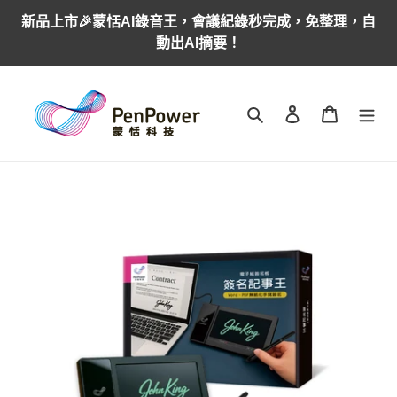
跳
新品上市🎉蒙恬AI錄音王，會議紀錄秒完成，免整理，自
到
動出AI摘要！
內
容
搜尋
登入
購物車