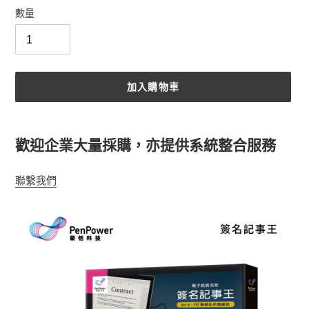
數量
加入購物車
正
在
歡迎企業大量採購，亦提供系統整合服務
將
產
聯繫我們
品
加
入
您
的
購
物
車