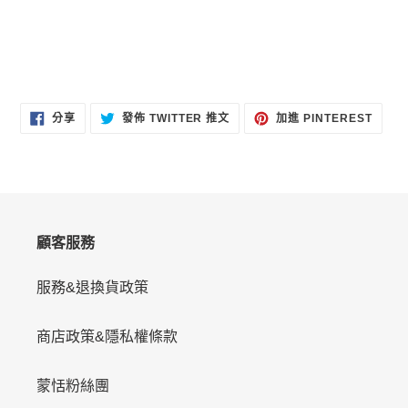
分
在
加
分享
發佈 TWITTER 推文
加進 PINTEREST
享
TWITTER
入
至
上
PINT
FACEBOOK
發
佈
推
文
顧客服務
服務&退換貨政策
商店政策&隱私權條款
蒙恬粉絲團