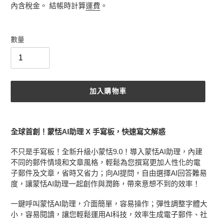
價
價
內含稅金。 結帳時計算
運費
。
數量
加入購物車
正
在
全球首創！蒙恬AI助理 X 手寫板，快速寫文解惑
將
產
不只是手寫板！全新升級小蒙恬9.0！導入蒙恬AI助理，內建
品
不同的郵件情境和文章風格，輕鬆為您撰寫更加人性化的電
加
子郵件及文章，省時又省力；向AI提問，自由選擇AI回答難易
入
度，讓蒙恬AI助理一起創作與潤飾，帶來意想不到的效率！
您
的
一鍵呼叫蒙恬AI助理，介面簡單，容易操作；彈性調整字體大
購
小，容易閱讀，讓您輕鬆運用AI科技，效率生成電子郵件、社