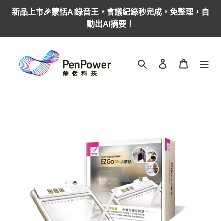
跳
新品上市🎉蒙恬AI錄音王，會議紀錄秒完成，免整理，自
到
動出AI摘要！
內
容
搜尋
登入
購物車