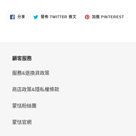
分
在
加
分享
發佈 TWITTER 推文
加進 PINTEREST
享
TWITTER
入
至
上
PINT
FACEBOOK
發
佈
推
文
顧客服務
服務&退換貨政策
商店政策&隱私權條款
蒙恬粉絲團
蒙恬官網