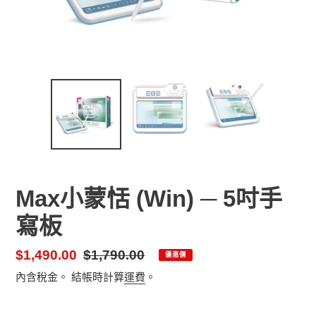
Max小蒙恬 (Win) ─ 5吋手
寫板
售
$1,490.00
定
$1,790.00
優惠價
價
價
內含稅金。 結帳時計算
運費
。