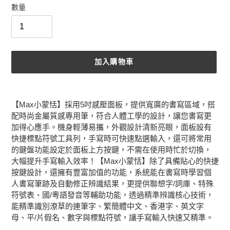
數量
加入購物車
正
在
【Max小蒙恬】採用5吋感壓面板，提供寬廣的書寫區域，搭
將
配時尚金屬質感專用筆，符合人體工學的設計，讓您書寫更
產
加得心應手。機身輕薄易攜，外觀設計清新亮眼，面板設有
品
快捷標點符號工具列，手寫時可快速點選輸入，還可將常用
加
的鍵盤功能設定於面板上方按鍵，不需在使用時忙於切換，
入
大幅提升手寫輸入效率！【Max小蒙恬】除了具備貼心的快捷
您
按鍵設計，還擁有豐富加值的功能，系統能在書寫時學習個
的
人書寫筆跡及自動修正辨識結果，更提供聯想字/詞庫、特殊
購
符號表、國/粵語發音等輔助功能，透過精準辨識核心技術，
物
能精準識別潦草的連筆字、繁簡體中文、香港字、英文字
車
母、平/片假名、數字與標點符號，讓手寫輸入快速又精準。