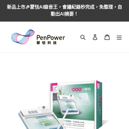
跳
新品上市🎉蒙恬AI錄音王，會議紀錄秒完成，免整理，自
到
動出AI摘要！
內
容
搜尋
登入
購物車