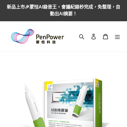
跳
新品上市🎉蒙恬AI錄音王，會議紀錄秒完成，免整理，自
到
動出AI摘要！
內
容
搜尋
登入
購物車