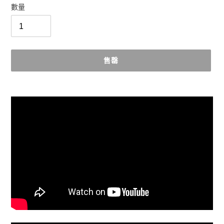
數量
售罄
正
在
將
產
品
加
入
您
的
購
物
車