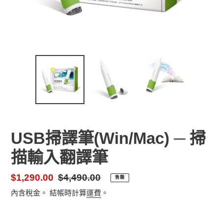
USB掃譯筆(Win/Mac) ─ 掃
描輸入翻譯筆
售
$1,290.00
定
$4,490.00
售罄
價
價
內含稅金。 結帳時計算
運費
。