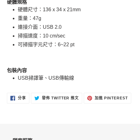
硬體規格
硬體尺寸：136 x 34 x 21mm
重量：47g
連接介面：USB 2.0
掃描速度：10 cm/sec
可掃描字元尺寸：6~22 pt
包裝內容
USB掃譯筆、USB傳輸線
分
在
加
分享
發佈 TWITTER 推文
加進 PINTEREST
享
TWITTER
入
至
上
PINT
FACEBOOK
發
佈
推
文