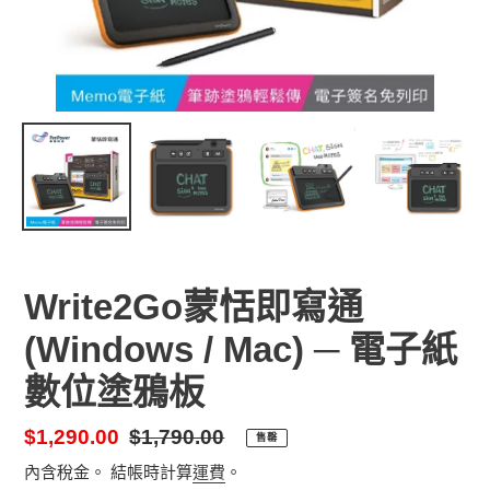
Write2Go蒙恬即寫通
(Windows / Mac) ─ 電子紙
數位塗鴉板
售
$1,290.00
定
$1,790.00
售罄
價
價
內含稅金。 結帳時計算
運費
。