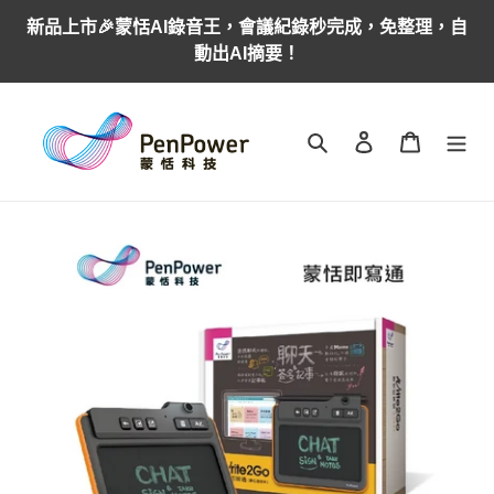
跳
新品上市🎉蒙恬AI錄音王，會議紀錄秒完成，免整理，自
到
動出AI摘要！
內
容
搜尋
登入
購物車