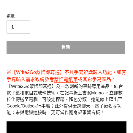
數量
售罄
正
在
※【Write2Go蒙恬即寫通】不具手寫辨識輸入功能，如有
將
手寫輸入需求敬請參考
蒙恬電紙筆
或其它手寫產品。
產
【Write2Go蒙恬即寫通】為一款創新的筆跡應用產品，結合
品
電子紙和電阻式玻璃技術，在記事板上書寫Memo ，立即數
加
位化傳送至電腦，可設定標籤、顏色分類，還能線上匯出至
入
Google/Outlook行事曆；此外提供筆跡聊天、電子簽名等功
您
能；未與電腦連接時，更可當作隨身記事留言板！
的
購
物