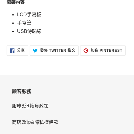
包裝內容
LCD手寫板
手寫筆
USB傳輸線
分
在
加
分享
發佈 TWITTER 推文
加進 PINTEREST
享
TWITTER
入
至
上
PINT
FACEBOOK
發
佈
推
文
顧客服務
服務&退換貨政策
商店政策&隱私權條款