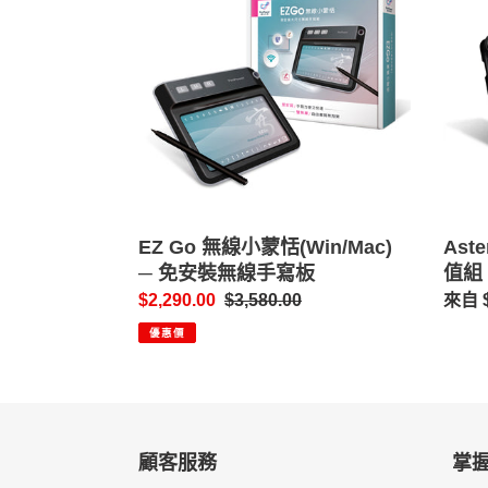
無
Tour
績，
選
線
Kit
送
小
新
英
蒙
手
文
恬
超
學
(Win/Mac)
值
習
─
組
平
免
台
安
裝
EZ Go 無線小蒙恬(Win/Mac)
Aste
無
─ 免安裝無線手寫板
值組
線
售
$2,290.00
定
$3,580.00
定
來自 $
手
價
價
價
優惠價
寫
板
顧客服務
掌