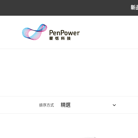
跳
新
到
內
容
排序方式
蒙
簽