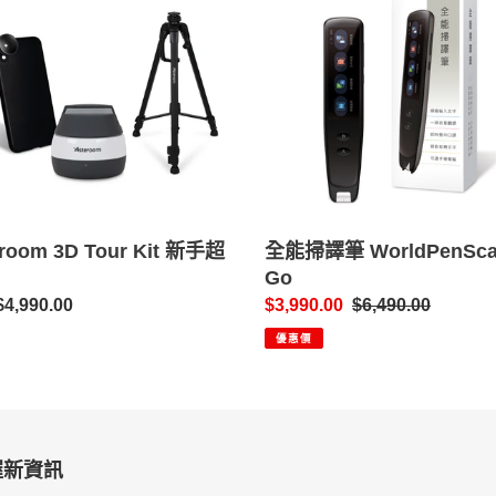
掃
譯
筆
WorldPenScan
Go
room 3D Tour Kit 新手超
全能掃譯筆 WorldPenSc
Go
4,990.00
售
$3,990.00
定
$6,490.00
價
價
優惠價
握新資訊