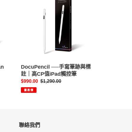
手
寫
筆
跡
與
標
註
｜
高
an
CP
DocuPencil ──手寫筆跡與標
值
註｜高CP值iPad觸控筆
iPad
售
$990.00
定
$1,290.00
觸
價
價
優惠價
控
筆
聯絡我們