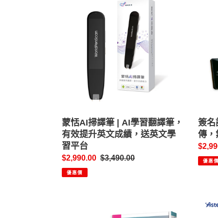
恬
名
AI
記
掃
事
譯
王
筆
─
|
電
AI
子
學
簽
習
名
翻
即
譯
蒙恬AI掃譯筆 | AI學習翻譯筆，
簽
簽名
筆，
有效提升英文成績，送英文學
即
傳，
有
習平台
傳，
售
$2,99
效
無
售
$2,990.00
定
$3,490.00
價
優惠
提
紙
價
價
優惠價
升
化
英
環
EZ
Aste
文
保
Go
3D
成
首