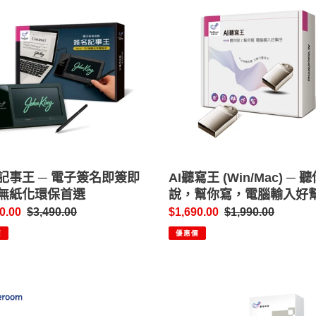
聽
寫
王
(Win/Mac)
─
聽
你
說，
幫
你
記事王 ─ 電子簽名即簽即
寫，
AI聽寫王 (Win/Mac) ─ 
無紙化環保首選
電
說，幫你寫，電腦輸入好
腦
0.00
定
$3,490.00
售
$1,690.00
定
$1,990.00
輸
價
價
價
價
優惠價
入
好
幫
room
全
手
能