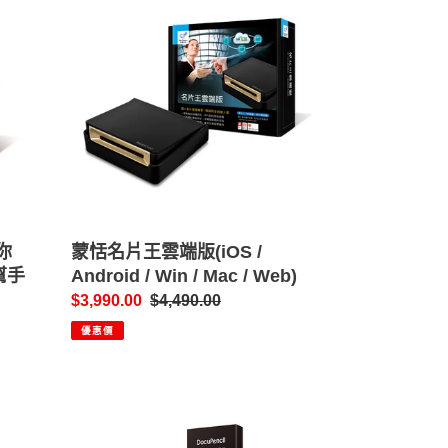
恬
名
片
王
雲
端
版
(iOS
/
Android
聽你
/
蒙恬名片王雲端版(iOS /
幫手
Win
Android / Win / Mac / Web)
/
售
$3,990.00
定
$4,490.00
Mac
價
價
優惠價
/
Web)
DocuPencil
──